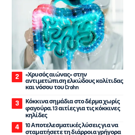
«Χρυσός αιώνας» στην
αντιμετώπιση ελκώδους κολίτιδας
και νόσου του Crohn
Κόκκινα σημάδια στο δέρμα χωρίς
φαγούρα. 13 αιτίες για τις κόκκινες
κηλίδες
10 Αποτελεσματικές λύσεις για να
σταματήσετε τη διάρροια γρήγορα