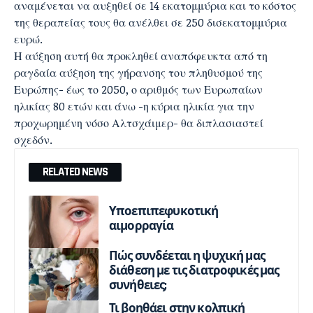
αναμένεται να αυξηθεί σε 14 εκατομμύρια και το κόστος
της θεραπείας τους θα ανέλθει σε 250 δισεκατομμύρια
ευρώ.
Η αύξηση αυτή θα προκληθεί αναπόφευκτα από τη
ραγδαία αύξηση της γήρανσης του πληθυσμού της
Ευρώπης- έως το 2050, ο αριθμός των Ευρωπαίων
ηλικίας 80 ετών και άνω -η κύρια ηλικία για την
προχωρημένη νόσο Αλτσχάιμερ- θα διπλασιαστεί
σχεδόν.
RELATED NEWS
Υποεπιπεφυκοτική
αιμορραγία
Πώς συνδέεται η ψυχική μας
διάθεση με τις διατροφικές μας
συνήθειες;
Τι βοηθάει στην κολπική