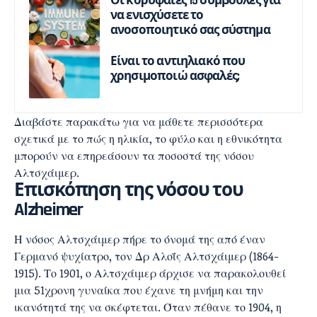
Οι κορυφαίες 15 συμβουλές για
να ενισχύσετε το
ανοσοποιητικό σας σύστημα
Είναι το αντιηλιακό που
χρησιμοποιώ ασφαλές;
Διαβάστε παρακάτω για να μάθετε περισσότερα
σχετικά με το πώς η ηλικία, το φύλο και η εθνικότητα
μπορούν να επηρεάσουν τα ποσοστά της νόσου
Αλτσχάιμερ.
Επισκόπηση της νόσου του
Alzheimer
Η νόσος Αλτσχάιμερ πήρε το όνομά της από έναν
Γερμανό ψυχίατρο, τον Δρ Αλοΐς Αλτσχάιμερ (1864-
1915). Το 1901, ο Αλτσχάιμερ άρχισε να παρακολουθεί
μια 51χρονη γυναίκα που έχανε τη μνήμη και την
ικανότητά της να σκέφτεται. Όταν πέθανε το 1904, η