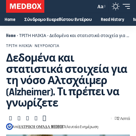
Aa
Home
Σύνδρομο Ευερεθίστου Εντέρου
Read History
Μ
Home
-
ΤΡΙΤΗ ΗΛΙΚΙΑ
-
Δεδομένα και στατιστικά στοιχεία για τη νόσο Αλτσχάιμερ (Alzheimer). Τι πρέπει να γνωρίζετε
ΤΡΙΤΗ ΗΛΙΚΙΑ
ΝΕΥΡΟΛΟΓΙΑ
Δεδομένα και
στατιστικά στοιχεία για
τη νόσο Αλτσχάιμερ
(Alzheimer). Τι πρέπει να
γνωρίζετε
12 Λεπτά
Από
ΙΑΤΡΙΚΉ ΟΜΆΔΑ MEDBOX
Τελευταία Ενημέρωση: