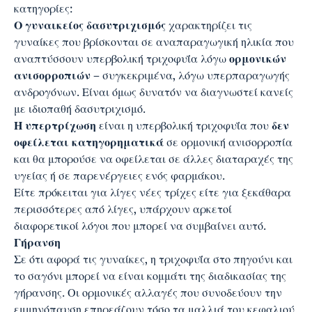
κατηγορίες:
Ο γυναικείος δασυτριχισμός
χαρακτηρίζει τις
γυναίκες που βρίσκονται σε αναπαραγωγική ηλικία που
αναπτύσσουν υπερβολική τριχοφυΐα λόγω
ορμονικών
ανισορροπιών
– συγκεκριμένα, λόγω υπερπαραγωγής
ανδρογόνων. Είναι όμως δυνατόν να διαγνωστεί κανείς
με ιδιοπαθή δασυτριχισμό.
Η υπερτρίχωση
είναι η υπερβολική τριχοφυΐα που
δεν
οφείλεται κατηγορηματικά
σε ορμονική ανισορροπία
και θα μπορούσε να οφείλεται σε άλλες διαταραχές της
υγείας ή σε παρενέργειες ενός φαρμάκου.
Είτε πρόκειται για λίγες νέες τρίχες είτε για ξεκάθαρα
περισσότερες από λίγες, υπάρχουν αρκετοί
διαφορετικοί λόγοι που μπορεί να συμβαίνει αυτό.
Γήρανση
Σε ότι αφορά τις γυναίκες, η τριχοφυΐα στο πηγούνι και
το σαγόνι μπορεί να είναι κομμάτι της διαδικασίας της
γήρανσης. Οι ορμονικές αλλαγές που συνοδεύουν την
εμμηνόπαυση επηρεάζουν τόσο τα μαλλιά του κεφαλιού