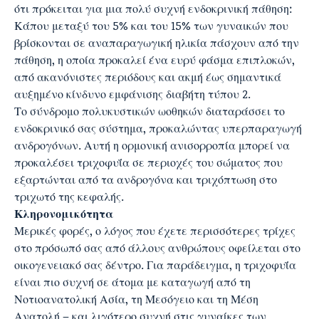
ότι πρόκειται για μια πολύ συχνή ενδοκρινική πάθηση:
Κάπου μεταξύ του 5% και του 15% των γυναικών που
βρίσκονται σε αναπαραγωγική ηλικία πάσχουν από την
πάθηση, η οποία προκαλεί ένα ευρύ φάσμα επιπλοκών,
από ακανόνιστες περιόδους και ακμή έως σημαντικά
αυξημένο κίνδυνο εμφάνισης διαβήτη τύπου 2.
Το σύνδρομο πολυκυστικών ωοθηκών διαταράσσει το
ενδοκρινικό σας σύστημα, προκαλώντας υπερπαραγωγή
ανδρογόνων. Αυτή η ορμονική ανισορροπία μπορεί να
προκαλέσει τριχοφυΐα σε περιοχές του σώματος που
εξαρτώνται από τα ανδρογόνα και τριχόπτωση στο
τριχωτό της κεφαλής.
Κληρονομικότητα
Μερικές φορές, ο λόγος που έχετε περισσότερες τρίχες
στο πρόσωπό σας από άλλους ανθρώπους οφείλεται στο
οικογενειακό σας δέντρο. Για παράδειγμα, η τριχοφυΐα
είναι πιο συχνή σε άτομα με καταγωγή από τη
Νοτιοανατολική Ασία, τη Μεσόγειο και τη Μέση
Ανατολή – και λιγότερο συχνή,στις γυναίκες των