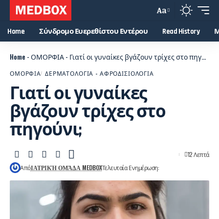
Aa
Home
Σύνδρομο Ευερεθίστου Εντέρου
Read History
Μ
Home
-
ΟΜΟΡΦΙΑ
-
Γιατί οι γυναίκες βγάζουν τρίχες στο πηγούνι;
ΟΜΟΡΦΙΑ
ΔΕΡΜΑΤΟΛΟΓΙΑ - ΑΦΡΟΔΙΣΙΟΛΟΓΙΑ
Γιατί οι γυναίκες
βγάζουν τρίχες στο
πηγούνι;
12 Λεπτά
Από
ΙΑΤΡΙΚΉ ΟΜΆΔΑ MEDBOX
Τελευταία Ενημέρωση: