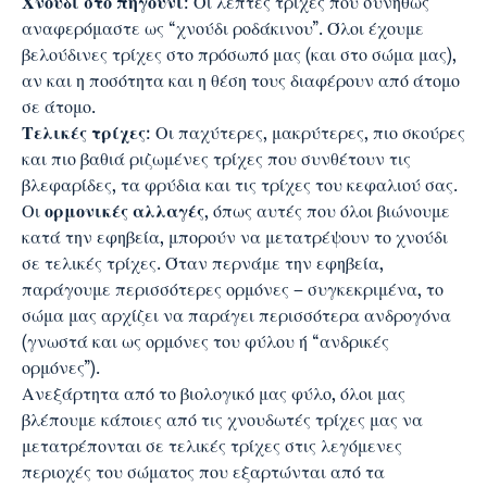
Χνουδι στο πηγούνι
: Οι λεπτές τρίχες που συνήθως
αναφερόμαστε ως “χνούδι ροδάκινου”. Όλοι έχουμε
βελούδινες τρίχες στο πρόσωπό μας (και στο σώμα μας),
αν και η ποσότητα και η θέση τους διαφέρουν από άτομο
σε άτομο.
Τελικές τρίχες
: Οι παχύτερες, μακρύτερες, πιο σκούρες
και πιο βαθιά ριζωμένες τρίχες που συνθέτουν τις
βλεφαρίδες, τα φρύδια και τις τρίχες του κεφαλιού σας.
Οι
ορμονικές αλλαγές
, όπως αυτές που όλοι βιώνουμε
κατά την εφηβεία, μπορούν να μετατρέψουν το χνούδι
σε τελικές τρίχες. Όταν περνάμε την εφηβεία,
παράγουμε περισσότερες ορμόνες – συγκεκριμένα, το
σώμα μας αρχίζει να παράγει περισσότερα ανδρογόνα
(γνωστά και ως ορμόνες του φύλου ή “ανδρικές
ορμόνες”).
Ανεξάρτητα από το βιολογικό μας φύλο, όλοι μας
βλέπουμε κάποιες από τις χνουδωτές τρίχες μας να
μετατρέπονται σε τελικές τρίχες στις λεγόμενες
περιοχές του σώματος που εξαρτώνται από τα