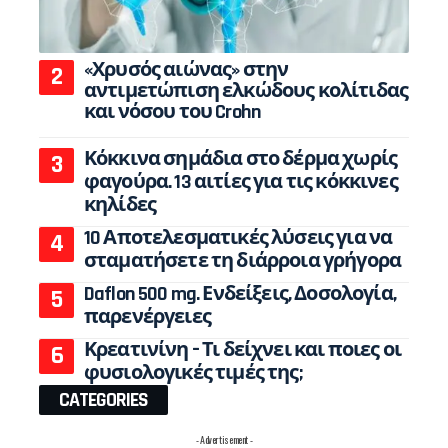
«Χρυσός αιώνας» στην
αντιμετώπιση ελκώδους κολίτιδας
και νόσου του Crohn
Κόκκινα σημάδια στο δέρμα χωρίς
φαγούρα. 13 αιτίες για τις κόκκινες
κηλίδες
10 Αποτελεσματικές λύσεις για να
σταματήσετε τη διάρροια γρήγορα
Daflon 500 mg. Ενδείξεις, Δοσολογία,
παρενέργειες
Κρεατινίνη – Τι δείχνει και ποιες οι
φυσιολογικές τιμές της;
CATEGORIES
- Advertisement -