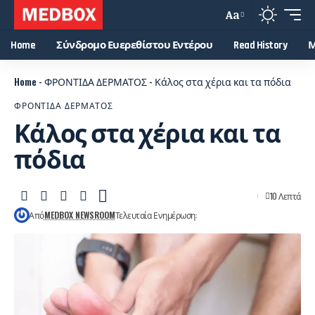
Aa
Home
Σύνδρομο Ευερεθίστου Εντέρου
Read History
Μ
Home
-
ΦΡΟΝΤΙΔΑ ΔΕΡΜΑΤΟΣ
-
Κάλος στα χέρια και τα πόδια
ΦΡΟΝΤΙΔΑ ΔΕΡΜΑΤΟΣ
Κάλος στα χέρια και τα
πόδια
10 Λεπτά
Από
MEDBOX NEWSROOM
Τελευταία Ενημέρωση: