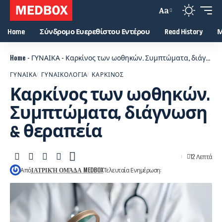
Aa
Home
Σύνδρομο Ευερεθίστου Εντέρου
Read History
Μ
Home
-
ΓΥΝΑΙΚΑ
-
Καρκίνος των ωοθηκών. Συμπτώματα, διάγνωση & θεραπεία
ΓΥΝΑΙΚΑ
ΓΥΝΑΙΚΟΛΟΓΙΑ
ΚΑΡΚΙΝΟΣ
Καρκίνος των ωοθηκών.
Συμπτώματα, διάγνωση
& θεραπεία
12 Λεπτά
Από
ΙΑΤΡΙΚΉ ΟΜΆΔΑ MEDBOX
Τελευταία Ενημέρωση: