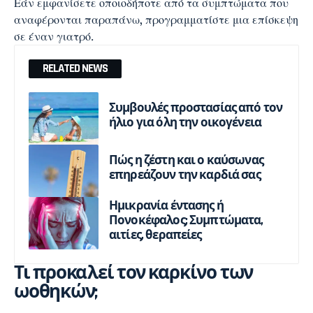
Εάν εμφανίσετε οποιοδήποτε από τα συμπτώματα που
αναφέρονται παραπάνω, προγραμματίστε μια επίσκεψη
σε έναν γιατρό.
RELATED NEWS
Συμβουλές προστασίας από τον
ήλιο για όλη την οικογένεια
Πώς η ζέστη και ο καύσωνας
επηρεάζουν την καρδιά σας
Ημικρανία έντασης ή
Πονοκέφαλος; Συμπτώματα,
αιτίες, θεραπείες
Τι προκαλεί τον καρκίνο των
ωοθηκών;