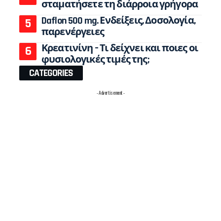
σταματήσετε τη διάρροια γρήγορα
Daflon 500 mg. Ενδείξεις, Δοσολογία,
παρενέργειες
Κρεατινίνη – Τι δείχνει και ποιες οι
φυσιολογικές τιμές της;
CATEGORIES
- Advertisement -