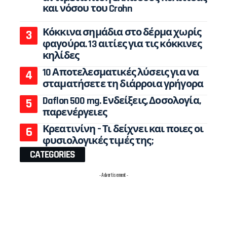
και νόσου του Crohn
Κόκκινα σημάδια στο δέρμα χωρίς
φαγούρα. 13 αιτίες για τις κόκκινες
κηλίδες
10 Αποτελεσματικές λύσεις για να
σταματήσετε τη διάρροια γρήγορα
Daflon 500 mg. Ενδείξεις, Δοσολογία,
παρενέργειες
Κρεατινίνη – Τι δείχνει και ποιες οι
φυσιολογικές τιμές της;
CATEGORIES
- Advertisement -