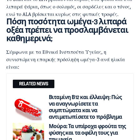
λιπαρά ψάρια, όπως ο σολομός, οι σαρδέλες και ο τόνος,
ενώ το ALA βρίσκεται κυρίως στις φυτικές τροφές.
Πόση ποσότητα ωμέγα-3 λιπαρά
οξέα
πρέπει να προσλαμβάνεται
καθημερινά;
Σύμφωνα με τα Εθνικά Ινστιτούτα Υγείας, η
συνιστώμενη επαρκής πρόσληψη ωμέγα-3 ανά ηλικία
είναι:
RELATED NEWS
Βιταμίνη Β12 και έλλειψη: Πώς
να αναγνωρίσετε τα
συμπτώματα και να
αντιμετωπίσετε το πρόβλημα
Μούρα: Τα υπέροχα φρούτα της
φύσης και τα οφέλη τους για
την υγεία