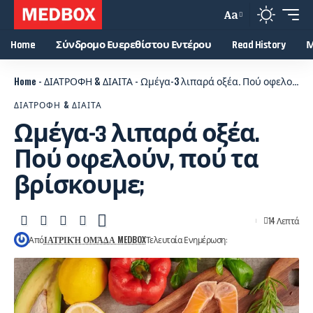
Aa
Home
Σύνδρομο Ευερεθίστου Εντέρου
Read History
Μ
Home
-
ΔΙΑΤΡΟΦΗ & ΔΙΑΙΤΑ
-
Ωμέγα-3 λιπαρά οξέα. Πού οφελούν, πού τα βρίσκουμε;
ΔΙΑΤΡΟΦΗ & ΔΙΑΙΤΑ
Ωμέγα-3 λιπαρά οξέα.
Πού οφελούν, πού τα
βρίσκουμε;
14 Λεπτά
Από
ΙΑΤΡΙΚΉ ΟΜΆΔΑ MEDBOX
Τελευταία Ενημέρωση: