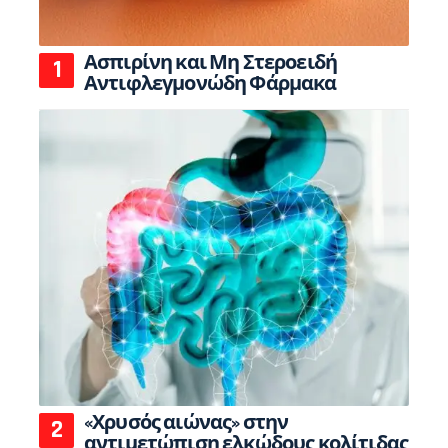
Ασπιρίνη και Μη Στεροειδή
Αντιφλεγμονώδη Φάρμακα
«Χρυσός αιώνας» στην
αντιμετώπιση ελκώδους κολίτιδας