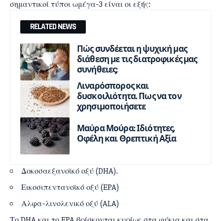
σημαντικοί τύποι ωμέγα-3 είναι οι εξής:
RELATED NEWS
Πώς συνδέεται η ψυχική μας
διάθεση με τις διατροφικές μας
συνήθειες;
Λιναρόσπορος και
δυσκοιλιότητα. Πως να τον
χρησιμοποιήσετε
Μαύρα Μούρα: Ιδιότητες,
Οφέλη και Θρεπτική Αξία
Δοκοσαεξανοϊκό οξύ (DHA).
Εικοσιπεντανοϊκό οξύ (EPA)
Αλφα-λινολενικό οξύ (ALA)
Το DHA και το EPA βρίσκονται κυρίως στα φύκια και στα