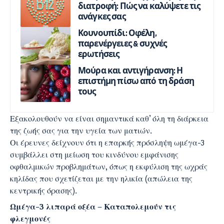
διατροφή: Πώς να καλύψετε τις
ανάγκες σας
Κουνουπίδι: Οφέλη,
παρενέργειες & συχνές
ερωτήσεις
Μούρα και αντιγήρανση: Η
επιστήμη πίσω από τη δράση
τους
Εξακολουθούν να είναι σημαντικά καθ’ όλη τη διάρκεια
της ζωής σας για την υγεία των ματιών.
Οι έρευνες δείχνουν ότι η επαρκής πρόσληψη ωμέγα-3
συμβάλλει στη μείωση του κινδύνου εμφάνισης
οφθαλμικών προβλημάτων, όπως η εκφύλιση της ωχράς
κηλίδας που σχετίζεται με την ηλικία (απώλεια της
κεντρικής όρασης).
Ωμέγα-3 λιπαρά οξέα
–
Καταπολεμούν τις
φλεγμονές