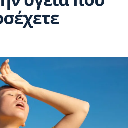
την υγεία που
οσέχετε