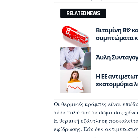
RELATED NEWS
Βιταμίνη Β12 κ
συμπτώματα κα
Άυλη Συνταγογ
Η ΕΕ αντιμετωπ
εκατομμύρια λι
Οι θερμικές κράμπες είναι επώδ
τόσο πολύ που το σώμα σας χάνε
Η θερμική εξάντληση προκαλείτα
εφίδρωσης. Εάν δεν αντιμετωπισ