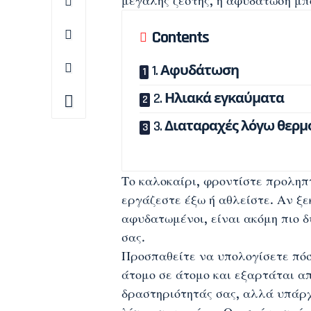
μεγάλης ζέστης, η
αφυδάτωση
μπο
Contents
1. Αφυδάτωση
2. Ηλιακά εγκαύματα
3. Διαταραχές λόγω θερμ
Το
καλοκαίρι
, φροντίστε προληπ
εργάζεστε έξω ή αθλείστε. Αν ξε
αφυδατωμένοι, είναι ακόμη πιο 
σας.
Προσπαθείτε να υπολογίσετε πόσ
άτομο σε άτομο και εξαρτάται απ
δραστηριότητάς σας, αλλά υπάρχο