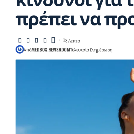
κίνδυνοι για 
πρέπει να πρ
8 Λεπτά
Από
MEDBOX NEWSROOM
Τελευταία Ενημέρωση: