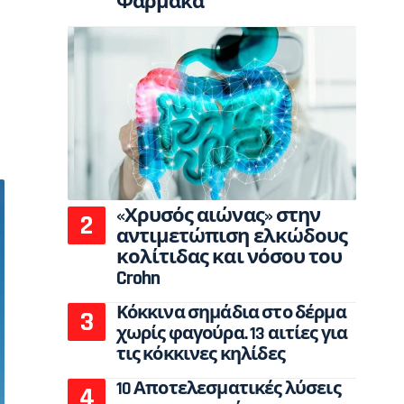
Φάρμακα
«Χρυσός αιώνας» στην
αντιμετώπιση ελκώδους
κολίτιδας και νόσου του
Crohn
Κόκκινα σημάδια στο δέρμα
χωρίς φαγούρα. 13 αιτίες για
τις κόκκινες κηλίδες
10 Αποτελεσματικές λύσεις