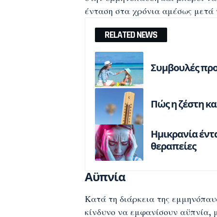
ένταση στα χρόνια αμέσως μετά 
RELATED NEWS
Συμβουλές προσ
Πώς η ζέστη κ
Ημικρανία έντ
θεραπείες
Αϋπνία
Κατά τη διάρκεια της εμμηνόπαυσ
κίνδυνο να εμφανίσουν
αϋπνία
,