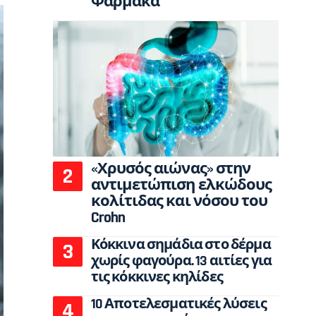
Φάρμακα
«Χρυσός αιώνας» στην
αντιμετώπιση ελκώδους
κολίτιδας και νόσου του
Crohn
Κόκκινα σημάδια στο δέρμα
χωρίς φαγούρα. 13 αιτίες για
τις κόκκινες κηλίδες
10 Αποτελεσματικές λύσεις