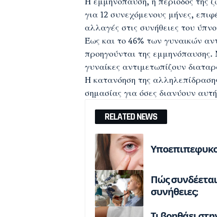
Η
εμμηνόπαυση
, η περίοδος της 
για 12 συνεχόμενους μήνες, επιφ
αλλαγές στις συνήθειες του ύπνο
Έως και το 46% των γυναικών αν
προηγούνται της εμμηνόπαυσης. 
γυναίκες αντιμετωπίζουν διαταρ
Η κατανόηση της αλληλεπίδρασης
σημασίας για όσες διανύουν αυτή
RELATED NEWS
Υποεπιπεφυκο
Πώς συνδέεται 
συνήθειες;
Τι βοηθάει στη