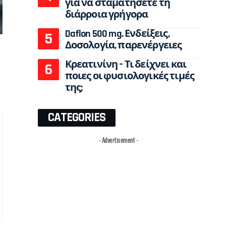
για να σταματήσετε τη
διάρροια γρήγορα
Daflon 500 mg. Ενδείξεις,
Δοσολογία, παρενέργειες
Κρεατινίνη – Τι δείχνει και
ποιες οι φυσιολογικές τιμές
της;
CATEGORIES
- Advertisement -