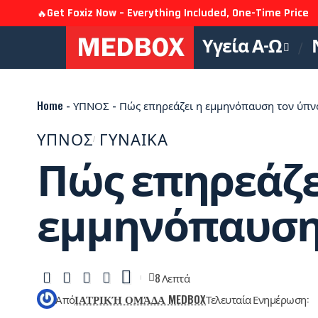
Get Foxiz Now – Everything Included, One-Time Price
🔥
Υγεία Α-Ω
Home
-
ΥΠΝΟΣ
-
Πώς επηρεάζει η εμμηνόπαυση τον ύπν
ΥΠΝΟΣ
ΓΥΝΑΙΚΑ
Πώς επηρεάζε
εμμηνόπαυση 
8 Λεπτά
Από
ΙΑΤΡΙΚΉ ΟΜΆΔΑ MEDBOX
Τελευταία Ενημέρωση: