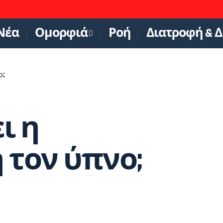
Νέα
Ομορφιά
Ροή
Διατροφή & Δ
ο;
ι η
τον ύπνο;