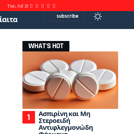
Tue, Jul 21
subscribe
ίαιτα
WHAT'S HOT
Ασπιρίνη και Μη
Στεροειδή
Αντιφλεγμονώδη