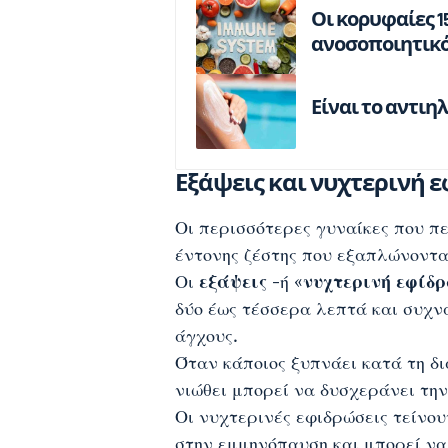
Οι κορυφαίες 1
ανοσοποιητικό
Είναι το αντι
Εξάψεις και νυχτερινή 
Οι περισσότερες γυναίκες που π
έντονης ζέστης που εξαπλώνοντα
Οι
εξάψεις
-ή «
νυχτερινή εφίδ
δύο έως τέσσερα λεπτά και συχν
άγχους.
Όταν κάποιος ξυπνάει κατά τη δι
νιώθει μπορεί να δυσχεράνει την
Οι νυχτερινές εφιδρώσεις τείνου
στην εμμηνόπαυση και μπορεί να