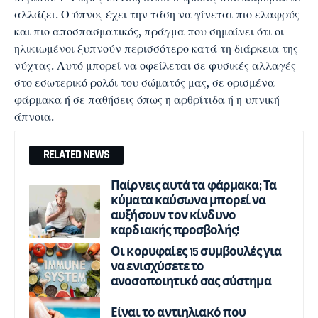
αλλάζει. Ο ύπνος έχει την τάση να γίνεται πιο ελαφρύς
και πιο αποσπασματικός, πράγμα που σημαίνει ότι οι
ηλικιωμένοι ξυπνούν περισσότερο κατά τη διάρκεια της
νύχτας. Αυτό μπορεί να οφείλεται σε φυσικές αλλαγές
στο εσωτερικό ρολόι του σώματός μας, σε ορισμένα
φάρμακα ή σε παθήσεις όπως η αρθρίτιδα ή η υπνική
άπνοια.
RELATED NEWS
Παίρνεις αυτά τα φάρμακα; Τα
κύματα καύσωνα μπορεί να
αυξήσουν τον κίνδυνο
καρδιακής προσβολής!
Οι κορυφαίες 15 συμβουλές για
να ενισχύσετε το
ανοσοποιητικό σας σύστημα
Είναι το αντιηλιακό που