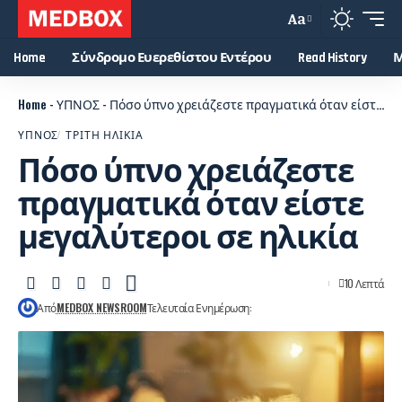
Aa
Home
Σύνδρομο Ευερεθίστου Εντέρου
Read History
Μ
Home
-
ΥΠΝΟΣ
-
Πόσο ύπνο χρειάζεστε πραγματικά όταν είστε μεγαλύτεροι σε ηλικία
ΥΠΝΟΣ
ΤΡΙΤΗ ΗΛΙΚΙΑ
Πόσο ύπνο χρειάζεστε
πραγματικά όταν είστε
μεγαλύτεροι σε ηλικία
10 Λεπτά
Από
MEDBOX NEWSROOM
Τελευταία Ενημέρωση: