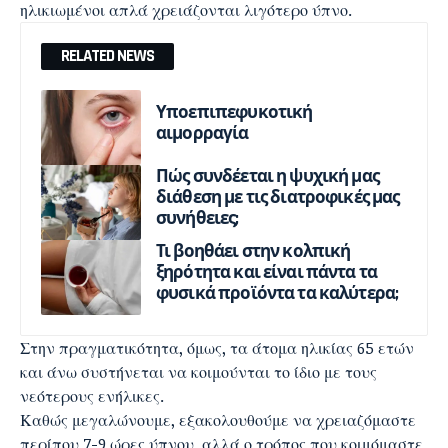
ηλικιωμένοι απλά χρειάζονται λιγότερο ύπνο.
RELATED NEWS
Υποεπιπεφυκοτική
αιμορραγία
Πώς συνδέεται η ψυχική μας
διάθεση με τις διατροφικές μας
συνήθειες;
Τι βοηθάει στην κολπική
ξηρότητα και είναι πάντα τα
φυσικά προϊόντα τα καλύτερα;
Στην πραγματικότητα, όμως, τα άτομα ηλικίας 65 ετών
και άνω συστήνεται να κοιμούνται το ίδιο με τους
νεότερους ενήλικες.
Καθώς μεγαλώνουμε, εξακολουθούμε να χρειαζόμαστε
περίπου 7-9 ώρες ύπνου, αλλά ο τρόπος που κοιμόμαστε