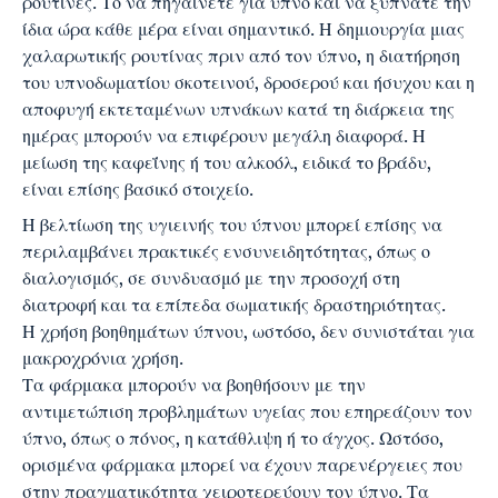
ρουτίνες. Το να πηγαίνετε για ύπνο και να ξυπνάτε την
ίδια ώρα κάθε μέρα είναι σημαντικό. Η δημιουργία μιας
χαλαρωτικής ρουτίνας πριν από τον ύπνο, η διατήρηση
του υπνοδωματίου σκοτεινού, δροσερού και ήσυχου και η
αποφυγή εκτεταμένων υπνάκων κατά τη διάρκεια της
ημέρας μπορούν να επιφέρουν μεγάλη διαφορά. Η
μείωση της καφεΐνης ή του αλκοόλ, ειδικά το βράδυ,
είναι επίσης βασικό στοιχείο.
Η βελτίωση της υγιεινής του ύπνου μπορεί επίσης να
περιλαμβάνει πρακτικές ενσυνειδητότητας, όπως ο
διαλογισμός, σε συνδυασμό με την προσοχή στη
διατροφή και τα επίπεδα σωματικής δραστηριότητας.
Η χρήση βοηθημάτων ύπνου, ωστόσο, δεν συνιστάται για
μακροχρόνια χρήση.
Τα φάρμακα μπορούν να βοηθήσουν με την
αντιμετώπιση προβλημάτων υγείας που επηρεάζουν τον
ύπνο, όπως ο πόνος, η κατάθλιψη ή το άγχος. Ωστόσο,
ορισμένα φάρμακα μπορεί να έχουν παρενέργειες που
στην πραγματικότητα χειροτερεύουν τον ύπνο. Τα