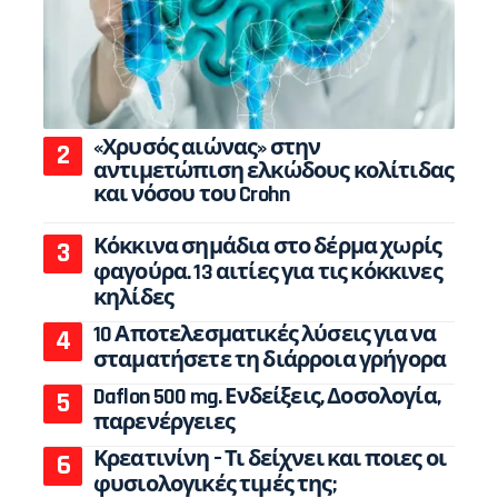
«Χρυσός αιώνας» στην
αντιμετώπιση ελκώδους κολίτιδας
και νόσου του Crohn
Κόκκινα σημάδια στο δέρμα χωρίς
φαγούρα. 13 αιτίες για τις κόκκινες
κηλίδες
10 Αποτελεσματικές λύσεις για να
σταματήσετε τη διάρροια γρήγορα
Daflon 500 mg. Ενδείξεις, Δοσολογία,
παρενέργειες
Κρεατινίνη – Τι δείχνει και ποιες οι
φυσιολογικές τιμές της;