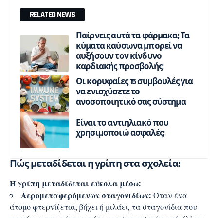
RELATED NEWS
Παίρνεις αυτά τα φάρμακα; Τα
κύματα καύσωνα μπορεί να
αυξήσουν τον κίνδυνο
καρδιακής προσβολής!
Οι κορυφαίες 15 συμβουλές για
να ενισχύσετε το
ανοσοποιητικό σας σύστημα
Είναι το αντιηλιακό που
χρησιμοποιώ ασφαλές;
Πώς μεταδίδεται η γρίπη στα σχολεία;
Η γρίπη μεταδίδεται εύκολα μέσω:
Αερομεταφερόμενων σταγονιδίων:
Όταν ένα
άτομο φτερνίζεται, βήχει ή μιλάει, τα σταγονίδια που