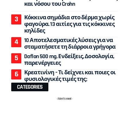
και νόσου του Crohn
Κόκκινα σημάδια στο δέρμα χωρίς
φαγούρα. 13 αιτίες για τις κόκκινες
κηλίδες
10 Αποτελεσματικές λύσεις για να
σταματήσετε τη διάρροια γρήγορα
Daflon 500 mg. Ενδείξεις, Δοσολογία,
παρενέργειες
Κρεατινίνη – Τι δείχνει και ποιες οι
φυσιολογικές τιμές της;
CATEGORIES
- Advertisement -