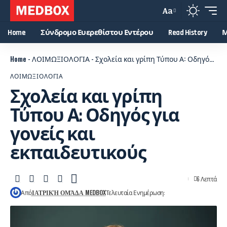
Aa
Home
Σύνδρομο Ευερεθίστου Εντέρου
Read History
Μ
Home
-
ΛΟΙΜΩΞΙΟΛΟΓΙΑ
-
Σχολεία και γρίπη Τύπου Α: Οδηγός για γονείς και εκπαιδευτικούς
ΛΟΙΜΩΞΙΟΛΟΓΙΑ
Σχολεία και γρίπη
Τύπου Α: Οδηγός για
γονείς και
εκπαιδευτικούς
6 Λεπτά
Από
ΙΑΤΡΙΚΉ ΟΜΆΔΑ MEDBOX
Τελευταία Ενημέρωση: