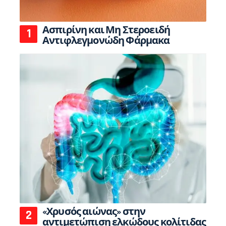
Ασπιρίνη και Μη Στεροειδή
Αντιφλεγμονώδη Φάρμακα
«Χρυσός αιώνας» στην
αντιμετώπιση ελκώδους κολίτιδας