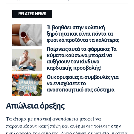
RELATED NEWS
Τι βοηθάει στην κολπική
ξηρότητα και είναι πάντα τα
φυσικά προϊόντα τα καλύτερα;
Παίρνεις αυτά τα φάρμακα; Τα
κύματα καύσωνα μπορεί να
αυξήσουν τον κίνδυνο
καρδιακής προσβολής!
Οι κορυφαίες 15 συμβουλές για
να ενισχύσετε το
ανοσοποιητικό σας σύστημα
Απώλεια όρεξης
Τα άτομα με ηπατική ανεπάρκεια μπορεί να
παρουσιάσουν κακή πέψη και αυξημένες τοξίνες στην
κυκλοφορία του αίματος. Αυτό οδηγεί σε ναυτία, η οποία