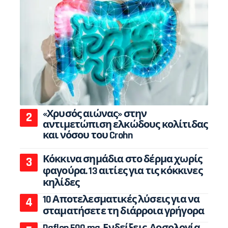
«Χρυσός αιώνας» στην
αντιμετώπιση ελκώδους κολίτιδας
και νόσου του Crohn
Κόκκινα σημάδια στο δέρμα χωρίς
φαγούρα. 13 αιτίες για τις κόκκινες
κηλίδες
10 Αποτελεσματικές λύσεις για να
σταματήσετε τη διάρροια γρήγορα
Daflon 500 mg. Ενδείξεις, Δοσολογία,