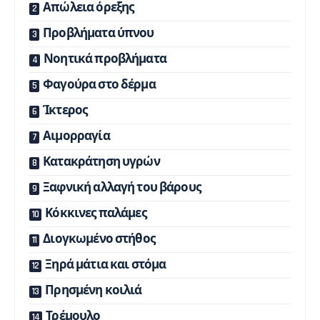
Απώλεια όρεξης
Προβλήματα ύπνου
Νοητικά προβλήματα
Φαγούρα στο δέρμα
Ίκτερος
Αιμορραγία
Κατακράτηση υγρών
Ξαφνική αλλαγή του βάρους
Κόκκινες παλάμες
Διογκωμένο στήθος
Ξηρά μάτια και στόμα
Πρησμένη κοιλιά
Τρέμουλο