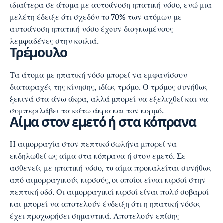
ιδιαίτερα σε άτομα με αυτοάνοση ηπατική νόσο, ενώ μια
μελέτη έδειξε ότι σχεδόν το 70% των ατόμων με
αυτοάνοση ηπατική νόσο έχουν διογκωμένους
λεμφαδένες στην κοιλιά.
Τρέμουλο
Τα άτομα με ηπατική νόσο μπορεί να εμφανίσουν
διαταραχές της κίνησης, ιδίως τρόμο. Ο τρόμος συνήθως
ξεκινά στα άνω άκρα, αλλά μπορεί να εξελιχθεί και να
συμπεριλάβει τα κάτω άκρα και τον κορμό.
Αίμα στον εμετό ή στα κόπρανα
Η
αιμορραγία στον πεπτικό σωλήνα
μπορεί να
εκδηλωθεί ως αίμα στα κόπρανα ή στον εμετό. Σε
ασθενείς με ηπατική νόσο, το αίμα προκαλείται συνήθως
από αιμορραγικούς κιρσούς, οι οποίοι είναι κιρσοί στην
πεπτική οδό. Οι
αιμορραγικοί κιρσοί
είναι πολύ σοβαροί
και μπορεί να αποτελούν ένδειξη ότι η ηπατική νόσος
έχει προχωρήσει σημαντικά. Αποτελούν επίσης