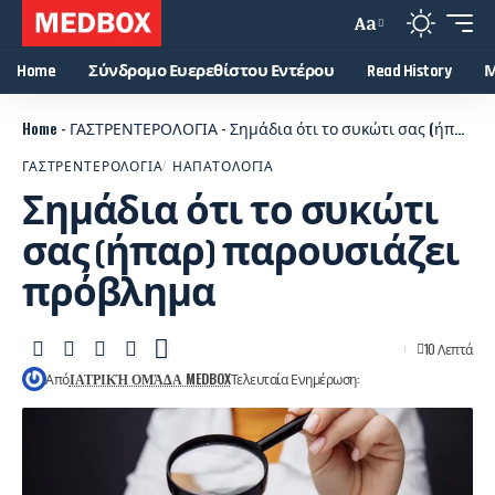
Aa
Home
Σύνδρομο Ευερεθίστου Εντέρου
Read History
Μ
Home
-
ΓΑΣΤΡΕΝΤΕΡΟΛΟΓΙΑ
-
Σημάδια ότι το συκώτι σας (ήπαρ) παρουσιάζει πρόβλημα
ΓΑΣΤΡΕΝΤΕΡΟΛΟΓΙΑ
ΗΑΠΑΤΟΛΟΓΙΑ
Σημάδια ότι το συκώτι
σας (ήπαρ) παρουσιάζει
πρόβλημα
10 Λεπτά
Από
ΙΑΤΡΙΚΉ ΟΜΆΔΑ MEDBOX
Τελευταία Ενημέρωση: