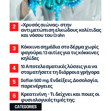
«Χρυσός αιώνας» στην
αντιμετώπιση ελκώδους κολίτιδας
και νόσου του Crohn
Κόκκινα σημάδια στο δέρμα χωρίς
φαγούρα. 13 αιτίες για τις κόκκινες
κηλίδες
10 Αποτελεσματικές λύσεις για να
σταματήσετε τη διάρροια γρήγορα
Daflon 500 mg. Ενδείξεις, Δοσολογία,
παρενέργειες
Κρεατινίνη – Τι δείχνει και ποιες οι
φυσιολογικές τιμές της;
CATEGORIES