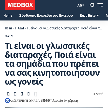
Aa
Home
Σύνδρομο Ευερεθίστου Εντέρου
Read History
Μ
Home
-
ΠΑΙΔΙ
-
Τι είναι οι γλωσσικές διαταραχές. Ποιά είναι τα σημάδια που πρέπει να σας κινητοποιήσουν ως γονείς
ΠΑΙΔΙ
Τι είναι οι γλωσσικές
διαταραχές. Ποιά είναι
τα σημάδια που πρέπει
να σας κινητοποιήσουν
ως γονείς
11 Λεπτά
Από
ΙΑΤΡΙΚΉ ΟΜΆΔΑ MEDBOX
Τελευταία Ενημέρωση: