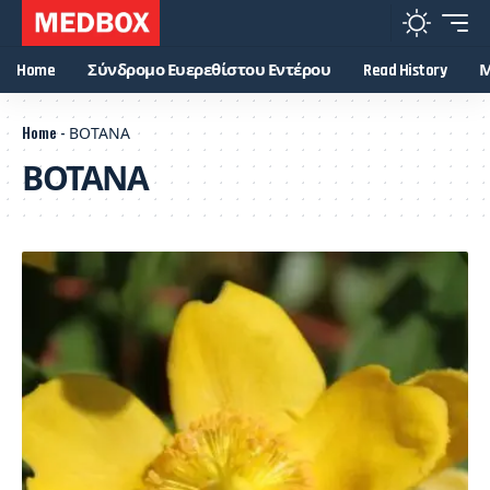
Home
Σύνδρομο Ευερεθίστου Εντέρου
Read History
Μ
Home
-
ΒΟΤΑΝΑ
ΒΟΤΑΝΑ