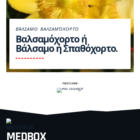
ΒΆΛΣΑΜΟ
ΒΑΛΣΑΜΌΧΟΡΤΟ
Βαλσαμόχορτο ή
Βάλσαμο ή Σπαθόχορτο.
- Advertisement -
MEDBOX