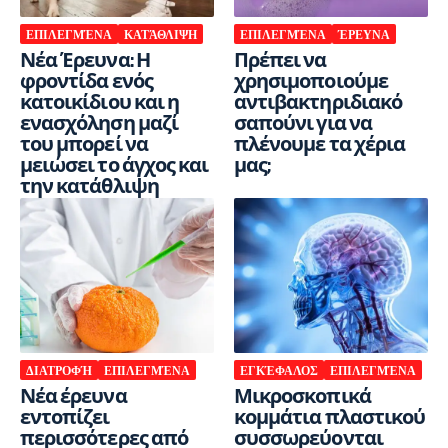
ΕΠΙΛΕΓΜΈΝΑ
ΚΑΤΆΘΛΙΨΗ
ΕΠΙΛΕΓΜΈΝΑ
ΈΡΕΥΝΑ
Νέα Έρευνα: Η
Πρέπει να
φροντίδα ενός
χρησιμοποιούμε
κατοικίδιου και η
αντιβακτηριδιακό
ενασχόληση μαζί
σαπούνι για να
του μπορεί να
πλένουμε τα χέρια
μειώσει το άγχος και
μας;
την κατάθλιψη
ΔΙΑΤΡΟΦΉ
ΕΠΙΛΕΓΜΈΝΑ
ΕΓΚΈΦΑΛΟΣ
ΕΠΙΛΕΓΜΈΝΑ
Νέα έρευνα
Μικροσκοπικά
εντοπίζει
κομμάτια πλαστικού
περισσότερες από
συσσωρεύονται