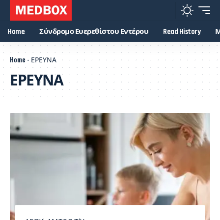
Home
Σύνδρομο Ευερεθίστου Εντέρου
Read History
Μ
Home
-
ΕΡΕΥΝΑ
ΕΡΕΥΝΑ