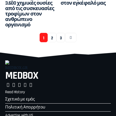
3.600 χημικές ουσίες
στον εγκέφαλό μας
από τις συσκευασίες
τροφίμων στον
ανθρώπινο
οργανισμό
1
2
3
MEDBOX
Read History
Σχετικά με εμάς
Πολιτική Απορρήτου
Advertise with US