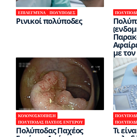
ΕΠΙΛΕΓΜΈΝΑ
ΠΟΛΎΠΟΔΕΣ
ΠΟΛΎΠΟΔ
Ρινικοί πολύποδες
Πολύπ
(ενδομ
Παρακ
Αφαίρε
με τον
ΚΟΛΟΝΟΣΚΌΠΗΣΗ
ΠΟΛΎΠΟΔ
ΠΟΛΎΠΟΔΑΣ ΠΑΧΈΟΣ ΕΝΤΈΡΟΥ
ΠΟΛΎΠΟΔΕ
Πολύποδας Παχέος
Τι είν