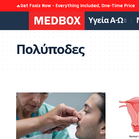
Get Foxiz Now – Everything Included, One-Time Price
🔥
Υγεία Α-Ω
Πολύποδες