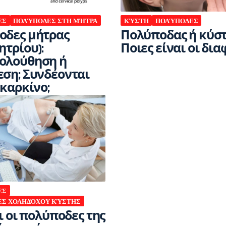
ΕΣ
ΠΟΛΎΠΟΔΕΣ ΣΤΗ ΜΉΤΡΑ
ΚΎΣΤΗ
ΠΟΛΎΠΟΔΕΣ
οδες μήτρας
Πολύποδας ή κύστ
ητρίου):
Ποιες είναι οι δια
ολούθηση ή
ση; Συνδέονται
 καρκίνο;
ΕΣ
Σ ΧΟΛΗΔΌΧΟΥ ΚΎΣΤΗΣ
αι οι πολύποδες της