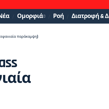
Νέα
Ομορφιά
Ροή
Διατροφή & Δ
τεφανιαία παράκαμψη)
ass
ιαία