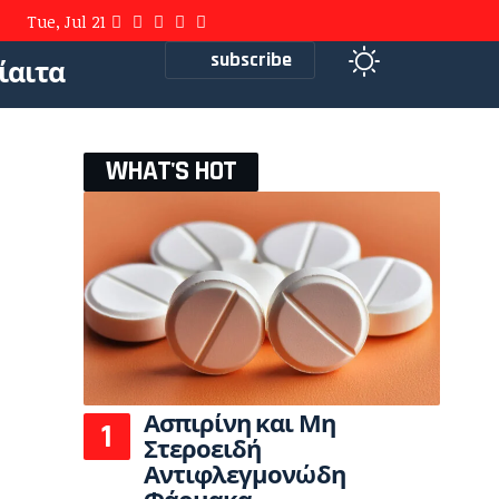
Tue, Jul 21
subscribe
ίαιτα
WHAT'S HOT
Ασπιρίνη και Μη
Στεροειδή
Αντιφλεγμονώδη