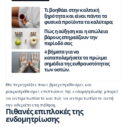
Τι βοηθάει στην κολπική
ξηρότητα και είναι πάντα τα
φυσικά προϊόντα τα καλύτερα;
Πώς η αύξηση και η απώλεια
βάρους επηρεάζουν την
περίοδό σας
4 βήματα για να
καταπολεμήσετε τα πρώιμα
σημάδια της ευθραυστότητας
των οστών.
Θα περιγράψει ποιες βραχυπρόθεσμες και
μακροπρόθεσμες επιπτώσεις της ενδομητρίωσης μπορεί
να αντιμετωπίσετε και πώς να αντιμετωπίσετε αυτή
την αθεράπευτη πάθηση.
Πιθανές επιπλοκές της
ενδομητρίωσης