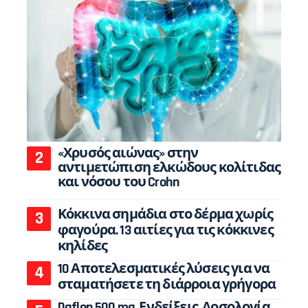
«Χρυσός αιώνας» στην
αντιμετώπιση ελκώδους κολίτιδας
και νόσου του Crohn
Κόκκινα σημάδια στο δέρμα χωρίς
φαγούρα. 13 αιτίες για τις κόκκινες
κηλίδες
10 Αποτελεσματικές λύσεις για να
σταματήσετε τη διάρροια γρήγορα
Daflon 500 mg. Ενδείξεις, Δοσολογία,