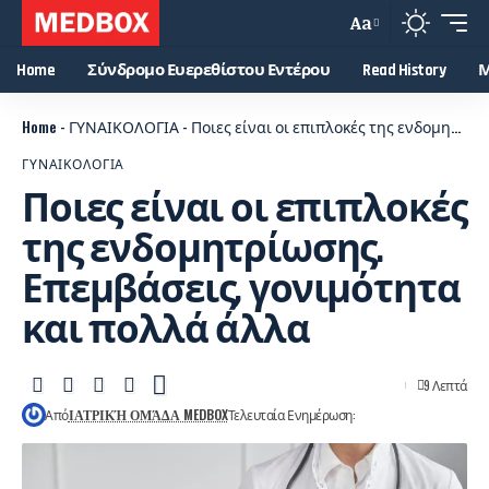
Aa
Home
Σύνδρομο Ευερεθίστου Εντέρου
Read History
Μ
Home
-
ΓΥΝΑΙΚΟΛΟΓΙΑ
-
Ποιες είναι οι επιπλοκές της ενδομητρίωσης. Επεμβάσεις, γονιμότητα και πολλά άλλα
ΓΥΝΑΙΚΟΛΟΓΙΑ
Ποιες είναι οι επιπλοκές
της ενδομητρίωσης.
Επεμβάσεις, γονιμότητα
και πολλά άλλα
9 Λεπτά
Από
ΙΑΤΡΙΚΉ ΟΜΆΔΑ MEDBOX
Τελευταία Ενημέρωση: